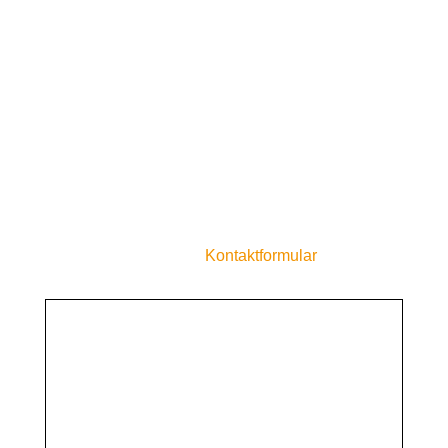
von Hindenburg Strasse 49
74924 Neckarbischofsheim
Telefon: +49 (0) 7263 / 9 18 18 85
WhatsApp: 07263 9181885
Telefax: +49 (0) 7263 / 9 18 25 53
E-Mail:info@hafner-technik.de
oder nutzen Sie unser
Kontaktformular
!